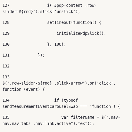
127
                $('#pdp-content .row-
slider-${rnd}').slick('unslick'); 
128
                setTimeout(function() { 
129
                    initializePdpSlick(); 
130
                }, 100); 
131
            }); 
132
133
$(".row-slider-${rnd} .slick-arrow").on('click', 
function (event) { 
134
                   if (typeof 
sendMeasurementEventCarouselSwap === 'function') { 
135
                      var filterName = $(".nav-
nav.nav-tabs .nav-link.active").text(); 