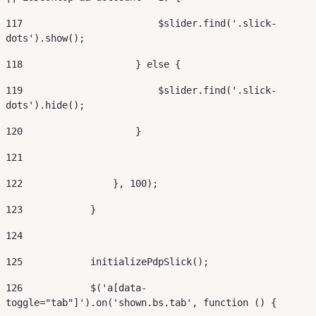
117
                        $slider.find('.slick-
dots').show(); 
118
                    } else { 
119
                        $slider.find('.slick-
dots').hide(); 
120
                    } 
121
122
                }, 100); 
123
            } 
124
125
            initializePdpSlick(); 
126
            $('a[data-
toggle="tab"]').on('shown.bs.tab', function () { 