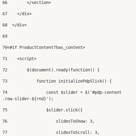
66
        </section> 
67
    </div> 
68
  </div> 
69
70
<#if ProductContent?has_content> 
71
    <script> 
72
        $(document).ready(function() { 
73
            function initializePdpSlick() { 
74
                const $slider = $('#pdp-content 
.row-slider-${rnd}'); 
75
                $slider.slick({ 
76
                    slidesToShow: 3, 
77
                    slidesToScroll: 3, 