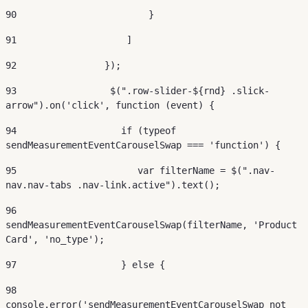
90
                        } 
91
                    ] 
92
                }); 
93
                 $(".row-slider-${rnd} .slick-
arrow").on('click', function (event) { 
94
                   if (typeof 
sendMeasurementEventCarouselSwap === 'function') { 
95
                      var filterName = $(".nav-
nav.nav-tabs .nav-link.active").text(); 
96
sendMeasurementEventCarouselSwap(filterName, 'Product 
Card', 'no_type'); 
97
                   } else { 
98
console.error('sendMeasurementEventCarouselSwap not 