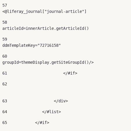
57
<@liferay_journal["journal-article"] 
58
articleId=innerArticle.getArticleId() 
59
ddmTemplateKey="72716158" 
60
groupId=themeDisplay.getSiteGroupId()/> 
61
                        </#if> 
62
63
                    </div> 
64
               </#list> 
65
            </#if> 