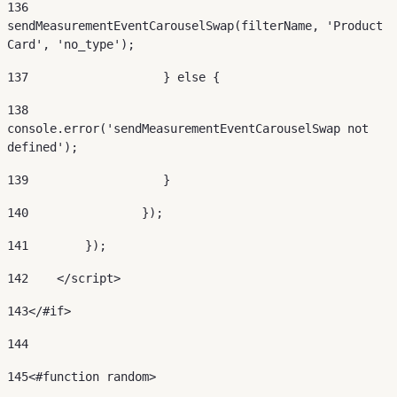
136
sendMeasurementEventCarouselSwap(filterName, 'Product 
Card', 'no_type'); 
137
                   } else { 
138
console.error('sendMeasurementEventCarouselSwap not 
defined'); 
139
                   } 
140
                }); 
141
        }); 
142
    </script> 
143
</#if> 
144
145
<#function random> 