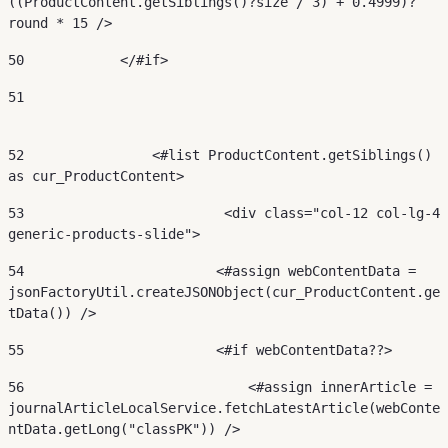
((ProductContent.getSiblings()?size / 3) + 0.4999)?
round * 15 /> 
50
            </#if> 
51
52
                <#list ProductContent.getSiblings() 
as cur_ProductContent> 
53
                         <div class="col-12 col-lg-4 
generic-products-slide"> 
54
                        <#assign webContentData = 
jsonFactoryUtil.createJSONObject(cur_ProductContent.ge
tData()) /> 
55
                        <#if webContentData??> 
56
                            <#assign innerArticle = 
journalArticleLocalService.fetchLatestArticle(webConte
ntData.getLong("classPK")) /> 