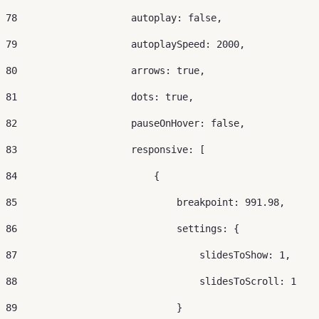
78
                    autoplay: false, 
79
                    autoplaySpeed: 2000, 
80
                    arrows: true, 
81
                    dots: true, 
82
                    pauseOnHover: false, 
83
                    responsive: [ 
84
                        { 
85
                            breakpoint: 991.98, 
86
                            settings: { 
87
                                slidesToShow: 1, 
88
                                slidesToScroll: 1 
89
                            } 