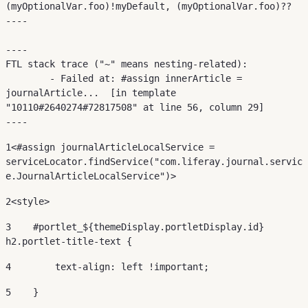
(myOptionalVar.foo)!myDefault, (myOptionalVar.foo)??

----

----

FTL stack trace ("~" means nesting-related):

	- Failed at: #assign innerArticle = 
journalArticle...  [in template 
"10110#2640274#72817508" at line 56, column 29]

----
1
<#assign journalArticleLocalService = 
serviceLocator.findService("com.liferay.journal.servic
e.JournalArticleLocalService")> 
2
<style> 
3
    #portlet_${themeDisplay.portletDisplay.id} 
h2.portlet-title-text { 
4
        text-align: left !important; 
5
    } 