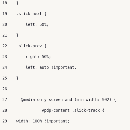
18
    } 
19
    .slick-next { 
20
        left: 50%; 
21
    } 
22
    .slick-prev { 
23
        right: 50%; 
24
        left: auto !important; 
25
    } 
26
27
	@media only screen and (min-width: 992) { 
28
		 #pdp-content .slick-track { 
29
    width: 100% !important; 