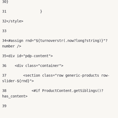
30
} 
31
		  } 
32
</style> 
33
34
<#assign rnd="${turnoverstr(.now?long?string)}"?
number /> 
35
<div id="pdp-content"> 
36
    <div class="container"> 
37
        <section class="row generic-products row-
slider-${rnd}"> 
38
            <#if ProductContent.getSiblings()?
has_content> 
39