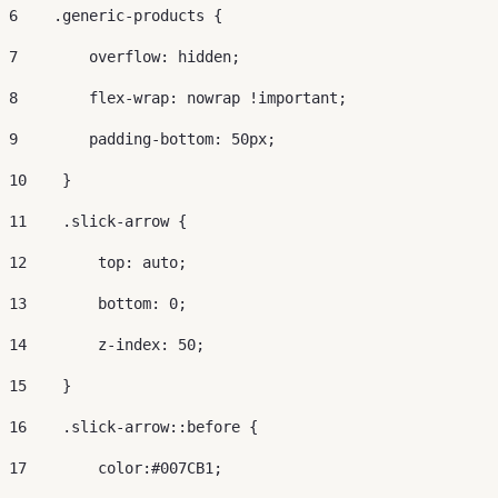
6
    .generic-products { 
7
        overflow: hidden; 
8
        flex-wrap: nowrap !important; 
9
        padding-bottom: 50px; 
10
    } 
11
    .slick-arrow { 
12
        top: auto; 
13
        bottom: 0; 
14
        z-index: 50; 
15
    } 
16
    .slick-arrow::before { 
17
        color:#007CB1; 