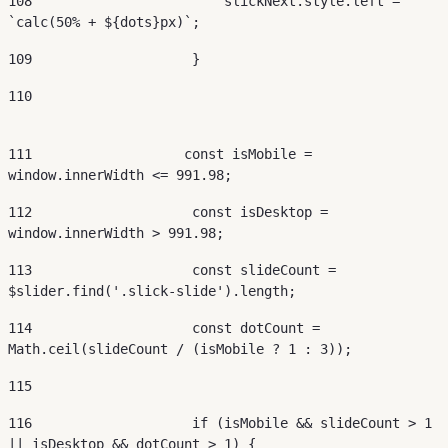
108
                        slickNext.style.left = 
`calc(50% + ${dots}px)`; 
109
                    } 
110
111
                   const isMobile = 
window.innerWidth <= 991.98; 
112
                    const isDesktop = 
window.innerWidth > 991.98; 
113
                    const slideCount = 
$slider.find('.slick-slide').length; 
114
                    const dotCount = 
Math.ceil(slideCount / (isMobile ? 1 : 3));  
115
116
                    if (isMobile && slideCount > 1 
|| isDesktop && dotCount > 1) { 