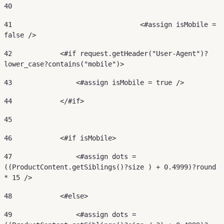
40
41
				  <#assign isMobile = 
false /> 
42
            <#if request.getHeader("User-Agent")?
lower_case?contains("mobile")> 
43
                <#assign isMobile = true /> 
44
            </#if> 
45
46
            <#if isMobile> 
47
                <#assign dots = 
((ProductContent.getSiblings()?size ) + 0.4999)?round 
* 15 /> 
48
            <#else> 
49
                <#assign dots = 