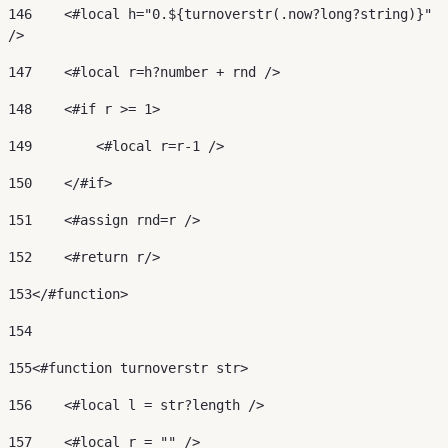
146
    <#local h="0.${turnoverstr(.now?long?string)}" 
/> 
147
    <#local r=h?number + rnd /> 
148
    <#if r >= 1> 
149
        <#local r=r-1 /> 
150
    </#if> 
151
    <#assign rnd=r /> 
152
    <#return r/> 
153
</#function> 
154
155
<#function turnoverstr str> 
156
    <#local l = str?length /> 
157
    <#local r = "" /> 