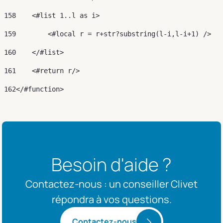
158
    <#list 1..l as i> 
159
        <#local r = r+str?substring(l-i,l-i+1) /> 
160
    </#list> 
161
    <#return r/> 
162
</#function> 
Besoin d'aide ?
Contactez-nous : un conseiller Clivet
répondra à vos questions.
Contactez-nous