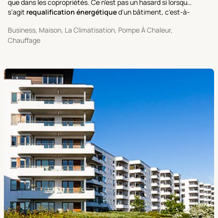
que dans les copropriétés. Ce n'est pas un hasard si lorsqu’il
s’agit
requalification énergétique
d'un bâtiment, c'est-à-
dire l'ensemble de toutes les activités visant à améliorer les
Business, Maison, La Climatisation, Pompe À Chaleur,
performances et à réduire les coûts énergétiques,
Chauffage
le
remplacement de la chaudière par une pompe à
chaleur
est l'une des premières interventions qui est
envisager et planifier.