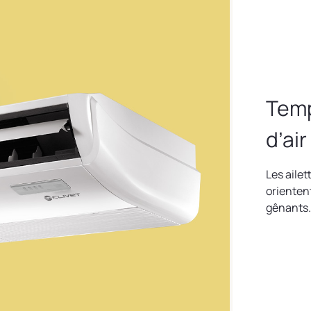
Temp
d’air
Les aile
orientent 
gênants