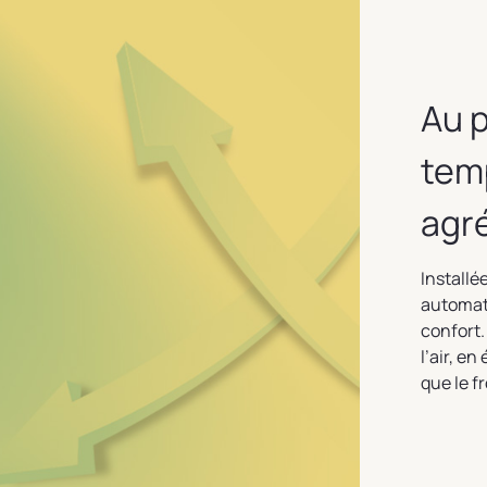
Au p
tem
agr
Installé
automat
confort
l’air, e
que le f