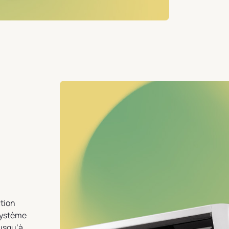
ction
 système
usqu’à