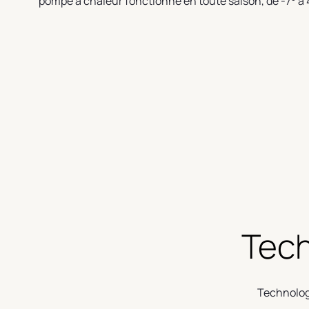
pompe à chaleur fonctionne en toute saison, de -7° à 
Tech
Technologi