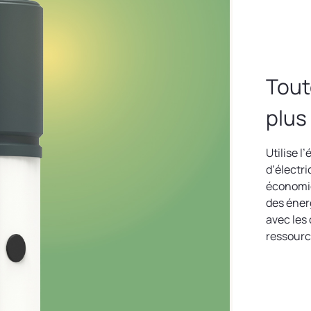
Toute
plus
Utilise l
d’électri
économiq
des éner
avec les 
ressourc