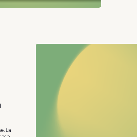
à
me. La