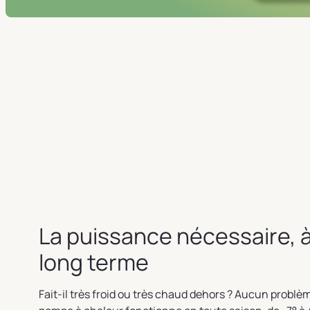
La puissance nécessaire, 
long terme
Fait-il très froid ou très chaud dehors ? Aucun problè