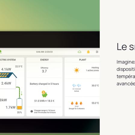
Le s
Imaginez
disposit
températ
avancée 