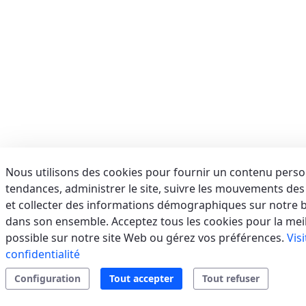
E-mail:
info@aerservicessrl.it
Support
Residential
Tertiary/Industrial
sales.web.away-
x
AFORA SRL
(SALERNO) - ITALIE
VIA BRODOLINI, 36, 84091 BATTIPAGLIA (SA)
Italie
Nous utilisons des cookies pour fournir un contenu person
tendances, administrer le site, suivre les mouvements des u
Téléphone:
0828 1999173
E-mail:
assistenza@afora.it
et collecter des informations démographiques sur notre ba
Support
Residential
VRF
Split
sales.web.away-
dans son ensemble. Acceptez tous les cookies pour la mei
Systems
x
possible sur notre site Web ou gérez vos préférences.
Vis
confidentialité
Configuration
Tout accepter
Tout refuser
AIR SERVICE SRL