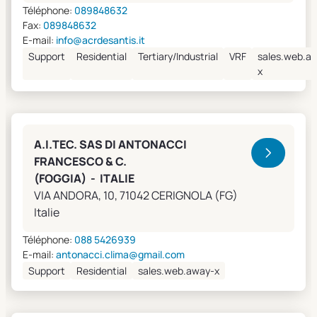
Téléphone:
089848632
Fax:
089848632
E-mail:
info@acrdesantis.it
Support
Residential
Tertiary/Industrial
VRF
sales.web.a
x
A.I.TEC. SAS DI ANTONACCI
FRANCESCO & C.
(FOGGIA) - ITALIE
VIA ANDORA, 10, 71042 CERIGNOLA (FG)
Italie
Téléphone:
088 5426939
E-mail:
antonacci.clima@gmail.com
Support
Residential
sales.web.away-x