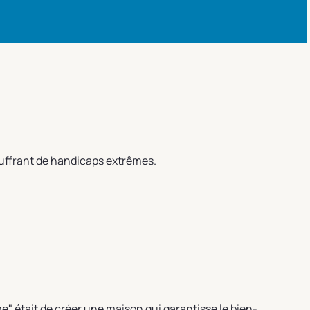
uffrant de handicaps extrêmes.
me" était de créer une maison qui garantisse le bien-