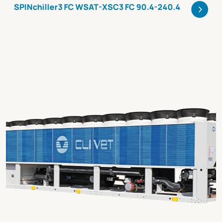
>
SPINchiller3 FC WSAT-XSC3 FC 90.4-240.4