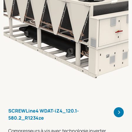
>
SCREWLine4 WDAT-iZ4_120.1-
580.2_R1234ze
Compresseurs à vis avec technologie inverter,