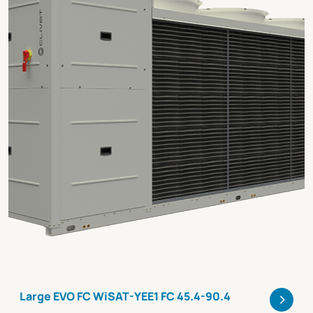
>
Large EVO FC WiSAT-YEE1 FC 45.4-90.4