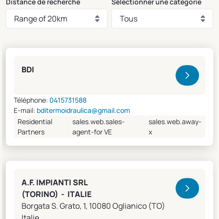
Distance de recherche
Sélectionner une catégorie
Clivet Sales and Service
BDI
Téléphone:
0415731588
E-mail:
bditermoidraulica@gmail.com
Residential
sales.web.sales-
sales.web.away-
Partners
agent-for VE
x
A.F. IMPIANTI SRL
(TORINO) - ITALIE
Borgata S. Grato, 1, 10080 Oglianico (TO)
Italie