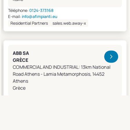
Téléphone:
0124-373168
E-mail:
info@afimpianti.eu
Residential Partners
sales.web.away-x
ABB SA
GRÈCE
COMMERCIAL AND INDUSTRIAL: 13km National
Road Athens - Lamia Metamorphosis, 14452
Athens
Grèce
Téléphone:
302102891926
E-mail:
apostolos.grivas@gr.abb.com
Sales Agents
sales.web.away-x