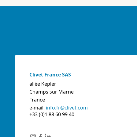
ABK-QVILLER AS
NORVÈGE
Brobekkveien 80 Po Box 64 Vollebekk, 0516 Oslo
Norvège
Téléphone:
4723170520
E-mail:
post@abkqviller.no
URL:
https://www.abkqviller.no
Sales Agents
sales.web.away-x
Clivet France SAS
allée Kepler
Champs sur Marne
ABOZZI SRL
France
(SASSARI) - ITALIE
e-mail:
info.fr@clivet.com
Via Caniga 1, presso C.C. Tanit, 07100 Sassari (SS)
+33 (0)1 88 60 99 40
Italie
Téléphone:
079243384