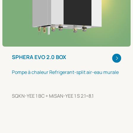
SPHERA EVO 2.0 BOX
Pompe à chaleur Refrigerant-split air-eau murale
SQKN-YEE 1 BC + MiSAN-YEE 1 S 2.1÷8.1