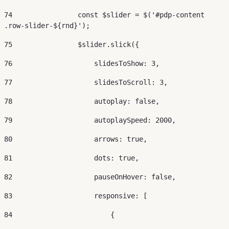
74
                const $slider = $('#pdp-content 
.row-slider-${rnd}'); 
75
                $slider.slick({ 
76
                    slidesToShow: 3, 
77
                    slidesToScroll: 3, 
78
                    autoplay: false, 
79
                    autoplaySpeed: 2000, 
80
                    arrows: true, 
81
                    dots: true, 
82
                    pauseOnHover: false, 
83
                    responsive: [ 
84
                        { 