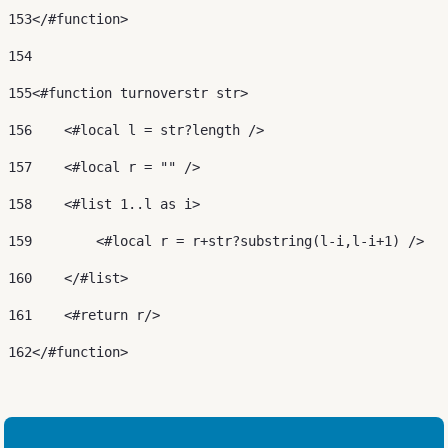
153
</#function> 
154
155
<#function turnoverstr str> 
156
    <#local l = str?length /> 
157
    <#local r = "" /> 
158
    <#list 1..l as i> 
159
        <#local r = r+str?substring(l-i,l-i+1) /> 
160
    </#list> 
161
    <#return r/> 
162
</#function> 