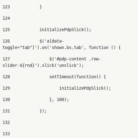
123
            } 
124
125
            initializePdpSlick(); 
126
            $('a[data-
toggle="tab"]').on('shown.bs.tab', function () { 
127
                $('#pdp-content .row-
slider-${rnd}').slick('unslick'); 
128
                setTimeout(function() { 
129
                    initializePdpSlick(); 
130
                }, 100); 
131
            }); 
132
133