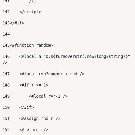
141
        }); 
142
    </script> 
143
</#if> 
144
145
<#function random> 
146
    <#local h="0.${turnoverstr(.now?long?string)}" 
/> 
147
    <#local r=h?number + rnd /> 
148
    <#if r >= 1> 
149
        <#local r=r-1 /> 
150
    </#if> 
151
    <#assign rnd=r /> 
152
    <#return r/> 