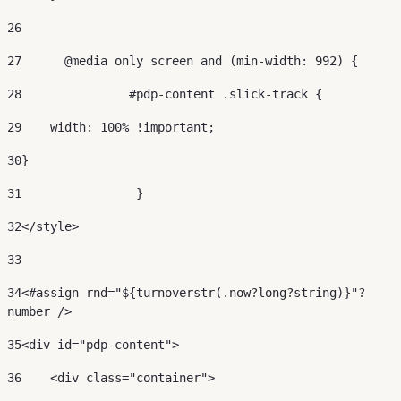
26
27
	@media only screen and (min-width: 992) { 
28
		 #pdp-content .slick-track { 
29
    width: 100% !important; 
30
} 
31
		  } 
32
</style> 
33
34
<#assign rnd="${turnoverstr(.now?long?string)}"?
number /> 
35
<div id="pdp-content"> 
36
    <div class="container"> 