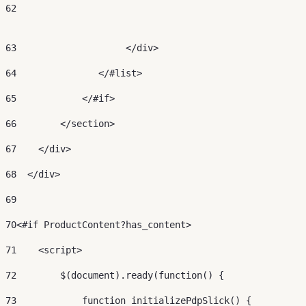
62
63
                    </div> 
64
               </#list> 
65
            </#if> 
66
        </section> 
67
    </div> 
68
  </div> 
69
70
<#if ProductContent?has_content> 
71
    <script> 
72
        $(document).ready(function() { 
73
            function initializePdpSlick() { 