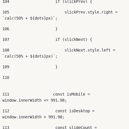
104
                    if (slickPrev) { 
105
                        slickPrev.style.right = 
`calc(50% + ${dots}px)`; 
106
                    } 
107
                    if (slickNext) { 
108
                        slickNext.style.left = 
`calc(50% + ${dots}px)`; 
109
                    } 
110
111
                   const isMobile = 
window.innerWidth <= 991.98; 
112
                    const isDesktop = 
window.innerWidth > 991.98; 
113
                    const slideCount = 