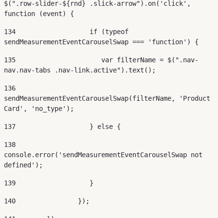
$(".row-slider-${rnd} .slick-arrow").on('click', 
function (event) { 
134
                   if (typeof 
sendMeasurementEventCarouselSwap === 'function') { 
135
                      var filterName = $(".nav-
nav.nav-tabs .nav-link.active").text(); 
136
sendMeasurementEventCarouselSwap(filterName, 'Product 
Card', 'no_type'); 
137
                   } else { 
138
console.error('sendMeasurementEventCarouselSwap not 
defined'); 
139
                   } 
140
                }); 