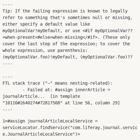
----

Tip: If the failing expression is known to legally 
refer to something that's sometimes null or missing, 
either specify a default value like 
myOptionalVar!myDefault, or use <#if myOptionalVar??
>when-present<#else>when-missing</#if>. (These only 
cover the last step of the expression; to cover the 
whole expression, use parenthesis: 
(myOptionalVar.foo)!myDefault, (myOptionalVar.foo)??

----

----

FTL stack trace ("~" means nesting-related):

	- Failed at: #assign innerArticle = 
journalArticle...  [in template 
"10110#2640274#72817508" at line 56, column 29]

----
1
<#assign journalArticleLocalService = 
serviceLocator.findService("com.liferay.journal.servic
e.JournalArticleLocalService")> 