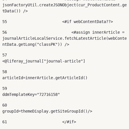
jsonFactoryUtil.createJSONObject(cur_ProductContent.ge
tData()) /> 
55
                        <#if webContentData??> 
56
                            <#assign innerArticle = 
journalArticleLocalService.fetchLatestArticle(webConte
ntData.getLong("classPK")) /> 
57
<@liferay_journal["journal-article"] 
58
articleId=innerArticle.getArticleId() 
59
ddmTemplateKey="72716158" 
60
groupId=themeDisplay.getSiteGroupId()/> 
61
                        </#if> 