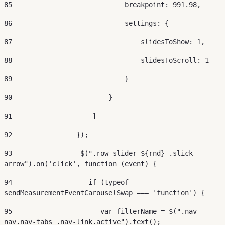
85
                            breakpoint: 991.98, 
86
                            settings: { 
87
                                slidesToShow: 1, 
88
                                slidesToScroll: 1 
89
                            } 
90
                        } 
91
                    ] 
92
                }); 
93
                 $(".row-slider-${rnd} .slick-
arrow").on('click', function (event) { 
94
                   if (typeof 
sendMeasurementEventCarouselSwap === 'function') { 
95
                      var filterName = $(".nav-
nav.nav-tabs .nav-link.active").text(); 