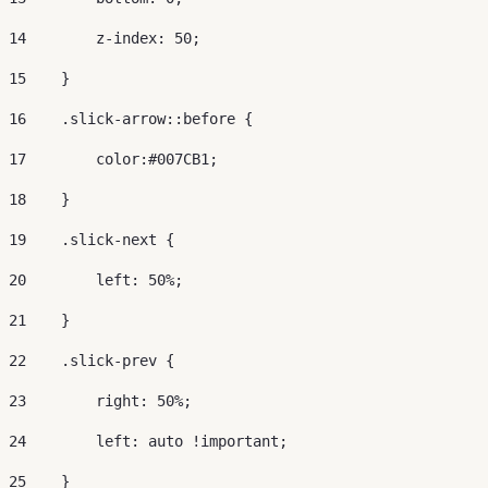
14
        z-index: 50; 
15
    } 
16
    .slick-arrow::before { 
17
        color:#007CB1; 
18
    } 
19
    .slick-next { 
20
        left: 50%; 
21
    } 
22
    .slick-prev { 
23
        right: 50%; 
24
        left: auto !important; 
25
    } 