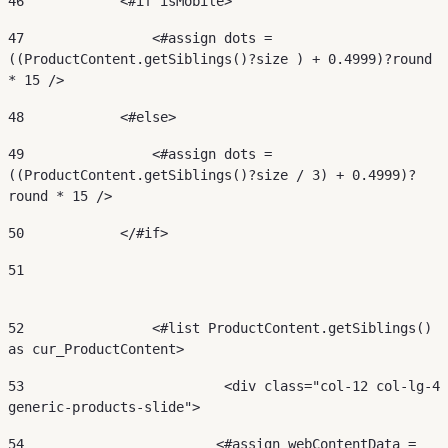
46
            <#if isMobile> 
47
                <#assign dots = 
((ProductContent.getSiblings()?size ) + 0.4999)?round 
* 15 /> 
48
            <#else> 
49
                <#assign dots = 
((ProductContent.getSiblings()?size / 3) + 0.4999)?
round * 15 /> 
50
            </#if> 
51
52
                <#list ProductContent.getSiblings() 
as cur_ProductContent> 
53
                         <div class="col-12 col-lg-4 
generic-products-slide"> 
54
                        <#assign webContentData = 