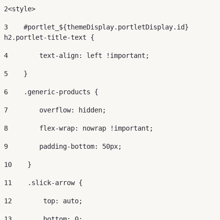
2
<style> 
3
    #portlet_${themeDisplay.portletDisplay.id} 
h2.portlet-title-text { 
4
        text-align: left !important; 
5
    } 
6
    .generic-products { 
7
        overflow: hidden; 
8
        flex-wrap: nowrap !important; 
9
        padding-bottom: 50px; 
10
    } 
11
    .slick-arrow { 
12
        top: auto; 
13
        bottom: 0; 