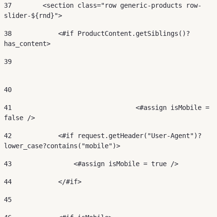
37
        <section class="row generic-products row-
slider-${rnd}"> 
38
            <#if ProductContent.getSiblings()?
has_content> 
39
40
41
				  <#assign isMobile = 
false /> 
42
            <#if request.getHeader("User-Agent")?
lower_case?contains("mobile")> 
43
                <#assign isMobile = true /> 
44
            </#if> 
45