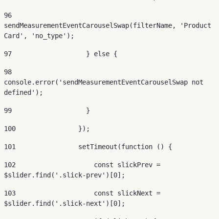
96
sendMeasurementEventCarouselSwap(filterName, 'Product 
Card', 'no_type'); 
97
                   } else { 
98
console.error('sendMeasurementEventCarouselSwap not 
defined'); 
99
                   } 
100
                }); 
101
                setTimeout(function () { 
102
                    const slickPrev = 
$slider.find('.slick-prev')[0]; 
103
                    const slickNext = 
$slider.find('.slick-next')[0]; 