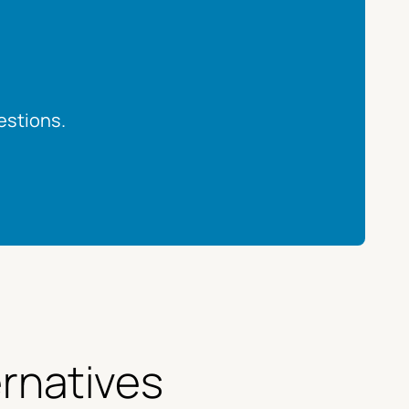
estions.
rnatives