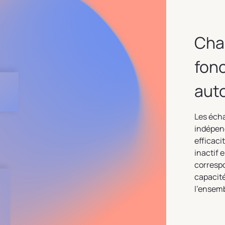
Cha
fon
aut
Les éch
indépen
efficac
inactif 
correspo
capacit
l’ensem