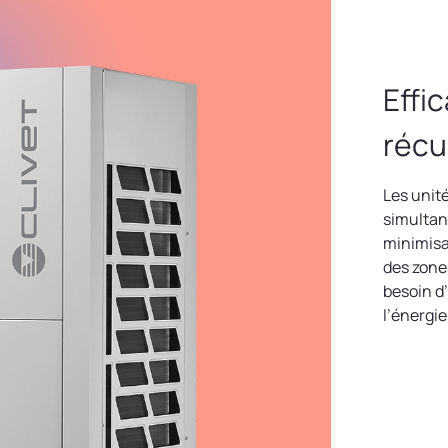
Effi
récu
Les unit
simultan
minimisa
des zones
besoin d’
l’énergie