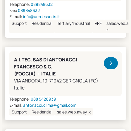
Téléphone:
089848632
Fax:
089848632
E-mail:
info@acrdesantis.it
Support
Residential
Tertiary/Industrial
VRF
sales.web.a
x
A.I.TEC. SAS DI ANTONACCI
FRANCESCO & C.
(FOGGIA) - ITALIE
VIA ANDORA, 10, 71042 CERIGNOLA (FG)
Italie
Téléphone:
088 5426939
E-mail:
antonacci.clima@gmail.com
Support
Residential
sales.web.away-x