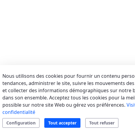
E-mail:
info@aerservicessrl.it
Support
Residential
Tertiary/Industrial
sales.web.away-
x
AFORA SRL
(SALERNO) - ITALIE
VIA BRODOLINI, 36, 84091 BATTIPAGLIA (SA)
Italie
Nous utilisons des cookies pour fournir un contenu person
tendances, administrer le site, suivre les mouvements des u
Téléphone:
0828 1999173
E-mail:
assistenza@afora.it
et collecter des informations démographiques sur notre ba
Support
Residential
VRF
Split
sales.web.away-
dans son ensemble. Acceptez tous les cookies pour la mei
Systems
x
possible sur notre site Web ou gérez vos préférences.
Vis
confidentialité
Configuration
Tout accepter
Tout refuser
AIR SERVICE SRL