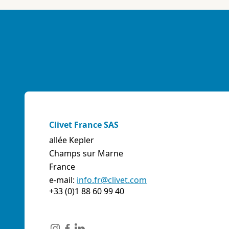
E-mail:
info@artiksrl.it
Support
Residential
sales.web.away-x
A.S.I. AZIENDA SERVIZI ITALIA SNC
(TERNI) - ITALIE
VIA MAESTRI DEL LAVORO, 4 - Z.I., 05023 BASCHI
(TR)
Italie
Clivet France SAS
Téléphone:
0744/957610
allée Kepler
Fax:
0744956015
Champs sur Marne
E-mail:
info@aziendaserviziitalia.it
France
Support
Tertiary/Industrial
sales.web.away-x
e-mail:
info.fr@clivet.com
+33 (0)1 88 60 99 40
A.VENTI SRL