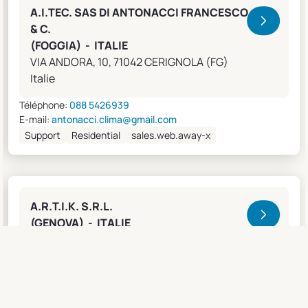
A.I.TEC. SAS DI ANTONACCI FRANCESCO
& C.
(FOGGIA) - ITALIE
VIA ANDORA, 10, 71042 CERIGNOLA (FG)
Italie
Téléphone:
088 5426939
E-mail:
antonacci.clima@gmail.com
Support
Residential
sales.web.away-x
A.R.T.I.K. S.R.L.
(GENOVA) - ITALIE
Lungobisagno Istria, 14/11, 16141 GENOVA (GE)
Italie
Téléphone:
0108315636
Fax:
0108468793