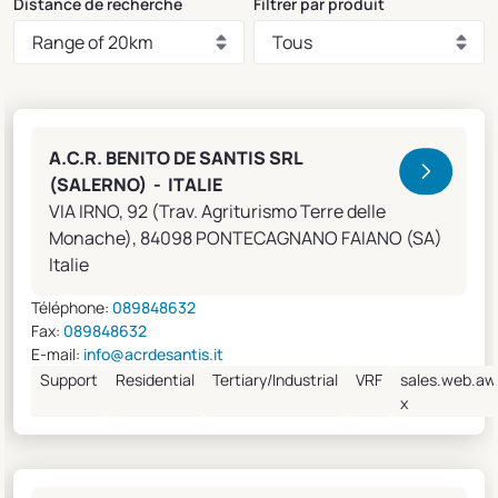
Distance de recherche
Filtrer par produit
Clivet Sales and Service
A.C.R. BENITO DE SANTIS SRL
(SALERNO) - ITALIE
VIA IRNO, 92 (Trav. Agriturismo Terre delle
Monache), 84098 PONTECAGNANO FAIANO (SA)
Italie
Téléphone:
089848632
Fax:
089848632
E-mail:
info@acrdesantis.it
Support
Residential
Tertiary/Industrial
VRF
sales.web.aw
x