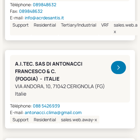
Téléphone:
089848632
Fax:
089848632
E-mail:
info@acrdesantis.it
Support
Residential
Tertiary/Industrial
VRF
sales.web.a
x
A.I.TEC. SAS DI ANTONACCI
FRANCESCO & C.
(FOGGIA) - ITALIE
VIA ANDORA, 10, 71042 CERIGNOLA (FG)
Italie
Téléphone:
088 5426939
E-mail:
antonacci.clima@gmail.com
Support
Residential
sales.web.away-x