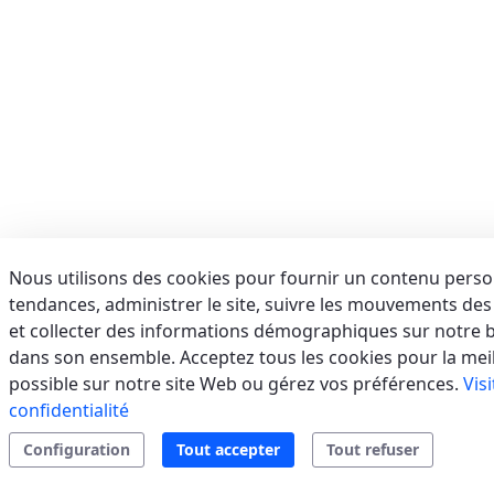
E-mail:
info@aerservicessrl.it
Support
Residential
Tertiary/Industrial
sales.web.away-
x
AFORA SRL
(SALERNO) - ITALIE
VIA BRODOLINI, 36, 84091 BATTIPAGLIA (SA)
Italie
Nous utilisons des cookies pour fournir un contenu person
tendances, administrer le site, suivre les mouvements des u
Téléphone:
0828 1999173
E-mail:
assistenza@afora.it
et collecter des informations démographiques sur notre ba
Support
Residential
VRF
Split
sales.web.away-
dans son ensemble. Acceptez tous les cookies pour la mei
Systems
x
possible sur notre site Web ou gérez vos préférences.
Vis
confidentialité
Configuration
Tout accepter
Tout refuser
AIR SERVICE SRL