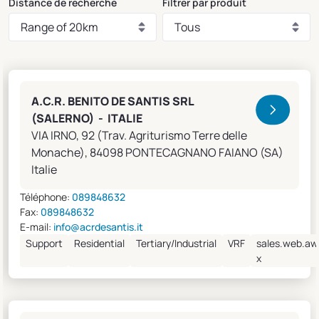
Distance de recherche
Filtrer par produit
Clivet Sales and Service
A.C.R. BENITO DE SANTIS SRL
(SALERNO) - ITALIE
VIA IRNO, 92 (Trav. Agriturismo Terre delle
Monache), 84098 PONTECAGNANO FAIANO (SA)
Italie
Téléphone:
089848632
Fax:
089848632
E-mail:
info@acrdesantis.it
Support
Residential
Tertiary/Industrial
VRF
sales.web.aw
x