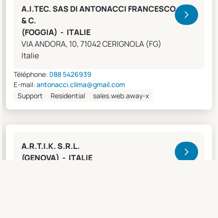
A.I.TEC. SAS DI ANTONACCI FRANCESCO
& C.
(FOGGIA) - ITALIE
VIA ANDORA, 10, 71042 CERIGNOLA (FG)
Italie
Téléphone:
088 5426939
E-mail:
antonacci.clima@gmail.com
Support
Residential
sales.web.away-x
A.R.T.I.K. S.R.L.
(GENOVA) - ITALIE
Lungobisagno Istria, 14/11, 16141 GENOVA (GE)
Italie
Téléphone:
0108315636
Fax:
0108468793