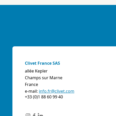
E-mail:
info@artiksrl.it
Support
Residential
sales.web.away-x
A.S.I. AZIENDA SERVIZI ITALIA SNC
(TERNI) - ITALIE
VIA MAESTRI DEL LAVORO, 4 - Z.I., 05023 BASCHI
(TR)
Italie
Clivet France SAS
Téléphone:
0744/957610
allée Kepler
Fax:
0744956015
Champs sur Marne
E-mail:
info@aziendaserviziitalia.it
France
Support
Tertiary/Industrial
sales.web.away-x
e-mail:
info.fr@clivet.com
+33 (0)1 88 60 99 40
A.VENTI SRL