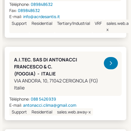
Téléphone:
089848632
Fax:
089848632
E-mail:
info@acrdesantis.it
Support
Residential
Tertiary/Industrial
VRF
sales.web.a
x
A.I.TEC. SAS DI ANTONACCI
FRANCESCO & C.
(FOGGIA) - ITALIE
VIA ANDORA, 10, 71042 CERIGNOLA (FG)
Italie
Téléphone:
088 5426939
E-mail:
antonacci.clima@gmail.com
Support
Residential
sales.web.away-x