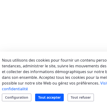
E-mail:
info@aerservicessrl.it
Support
Residential
Tertiary/Industrial
sales.web.away-
x
AFORA SRL
(SALERNO) - ITALIE
VIA BRODOLINI, 36, 84091 BATTIPAGLIA (SA)
Italie
Nous utilisons des cookies pour fournir un contenu person
tendances, administrer le site, suivre les mouvements des u
Téléphone:
0828 1999173
E-mail:
assistenza@afora.it
et collecter des informations démographiques sur notre ba
Support
Residential
VRF
Split
sales.web.away-
dans son ensemble. Acceptez tous les cookies pour la mei
Systems
x
possible sur notre site Web ou gérez vos préférences.
Vis
confidentialité
Configuration
Tout accepter
Tout refuser
AIR SERVICE SRL