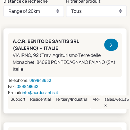
Distance de recherche
Filtrer par produit
Clivet Sales and Service
A.C.R. BENITO DE SANTIS SRL
(SALERNO) - ITALIE
VIA IRNO, 92 (Trav. Agriturismo Terre delle
Monache), 84098 PONTECAGNANO FAIANO (SA)
Italie
Téléphone:
089848632
Fax:
089848632
E-mail:
info@acrdesantis.it
Support
Residential
Tertiary/Industrial
VRF
sales.web.aw
x