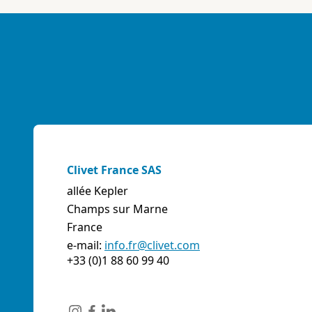
E-mail:
info@artiksrl.it
Support
Residential
sales.web.away-x
A.S.I. AZIENDA SERVIZI ITALIA SNC
(TERNI) - ITALIE
VIA MAESTRI DEL LAVORO, 4 - Z.I., 05023 BASCHI
(TR)
Italie
Clivet France SAS
Téléphone:
0744/957610
allée Kepler
Fax:
0744956015
Champs sur Marne
E-mail:
info@aziendaserviziitalia.it
France
Support
Tertiary/Industrial
sales.web.away-x
e-mail:
info.fr@clivet.com
+33 (0)1 88 60 99 40
A.VENTI SRL