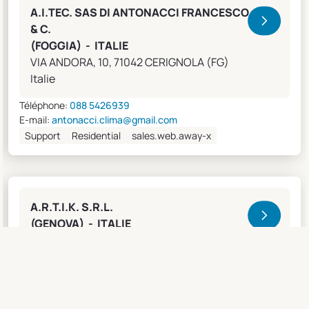
A.I.TEC. SAS DI ANTONACCI FRANCESCO
& C.
(FOGGIA) - ITALIE
VIA ANDORA, 10, 71042 CERIGNOLA (FG)
Italie
Téléphone:
088 5426939
E-mail:
antonacci.clima@gmail.com
Support
Residential
sales.web.away-x
A.R.T.I.K. S.R.L.
(GENOVA) - ITALIE
Lungobisagno Istria, 14/11, 16141 GENOVA (GE)
Italie
Téléphone:
0108315636
Fax:
0108468793