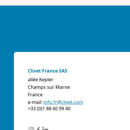
E-mail:
info@artiksrl.it
Support
Residential
sales.web.away-x
A.S.I. AZIENDA SERVIZI ITALIA SNC
(TERNI) - ITALIE
VIA MAESTRI DEL LAVORO, 4 - Z.I., 05023 BASCHI
(TR)
Italie
Clivet France SAS
Téléphone:
0744/957610
allée Kepler
Fax:
0744956015
Champs sur Marne
E-mail:
info@aziendaserviziitalia.it
France
Support
Tertiary/Industrial
sales.web.away-x
e-mail:
info.fr@clivet.com
+33 (0)1 88 60 99 40
A.VENTI SRL