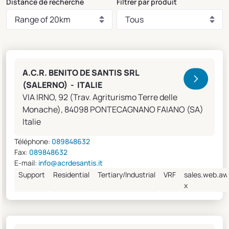
Distance de recherche
Filtrer par produit
Clivet Sales and Service
A.C.R. BENITO DE SANTIS SRL
(SALERNO) - ITALIE
VIA IRNO, 92 (Trav. Agriturismo Terre delle
Monache), 84098 PONTECAGNANO FAIANO (SA)
Italie
Téléphone:
089848632
Fax:
089848632
E-mail:
info@acrdesantis.it
Support
Residential
Tertiary/Industrial
VRF
sales.web.aw
x