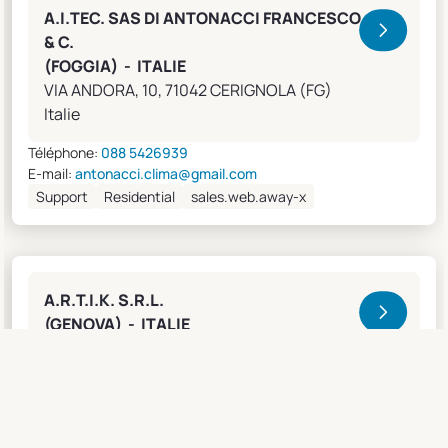
A.I.TEC. SAS DI ANTONACCI FRANCESCO
& C.
(FOGGIA) - ITALIE
VIA ANDORA, 10, 71042 CERIGNOLA (FG)
Italie
Téléphone:
088 5426939
E-mail:
antonacci.clima@gmail.com
Support
Residential
sales.web.away-x
A.R.T.I.K. S.R.L.
(GENOVA) - ITALIE
Lungobisagno Istria, 14/11, 16141 GENOVA (GE)
Italie
Téléphone:
0108315636
Fax:
0108468793