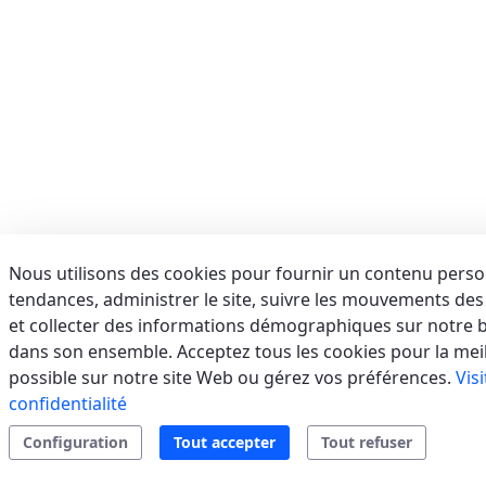
E-mail:
info@aerservicessrl.it
Support
Residential
Tertiary/Industrial
sales.web.away-
x
AFORA SRL
(SALERNO) - ITALIE
VIA BRODOLINI, 36, 84091 BATTIPAGLIA (SA)
Italie
Nous utilisons des cookies pour fournir un contenu person
tendances, administrer le site, suivre les mouvements des u
Téléphone:
0828 1999173
E-mail:
assistenza@afora.it
et collecter des informations démographiques sur notre ba
Support
Residential
VRF
Split
sales.web.away-
dans son ensemble. Acceptez tous les cookies pour la mei
Systems
x
possible sur notre site Web ou gérez vos préférences.
Vis
confidentialité
Configuration
Tout accepter
Tout refuser
AIR SERVICE SRL