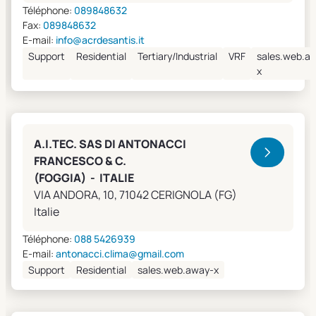
Téléphone:
089848632
Fax:
089848632
E-mail:
info@acrdesantis.it
Support
Residential
Tertiary/Industrial
VRF
sales.web.a
x
A.I.TEC. SAS DI ANTONACCI
FRANCESCO & C.
(FOGGIA) - ITALIE
VIA ANDORA, 10, 71042 CERIGNOLA (FG)
Italie
Téléphone:
088 5426939
E-mail:
antonacci.clima@gmail.com
Support
Residential
sales.web.away-x