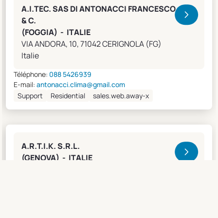
A.I.TEC. SAS DI ANTONACCI FRANCESCO
& C.
(FOGGIA) - ITALIE
VIA ANDORA, 10, 71042 CERIGNOLA (FG)
Italie
Téléphone:
088 5426939
E-mail:
antonacci.clima@gmail.com
Support
Residential
sales.web.away-x
A.R.T.I.K. S.R.L.
(GENOVA) - ITALIE
Lungobisagno Istria, 14/11, 16141 GENOVA (GE)
Italie
Téléphone:
0108315636
Fax:
0108468793