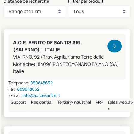
Distance de recherche
Filtrer par produit
Clivet Sales and Service
A.C.R. BENITO DE SANTIS SRL
(SALERNO) - ITALIE
VIA IRNO, 92 (Trav. Agriturismo Terre delle
Monache), 84098 PONTECAGNANO FAIANO (SA)
Italie
Téléphone:
089848632
Fax:
089848632
E-mail:
info@acrdesantis.it
Support
Residential
Tertiary/Industrial
VRF
sales.web.aw
x