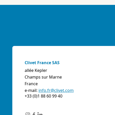
E-mail:
info@artiksrl.it
Support
Residential
sales.web.away-x
A.S.I. AZIENDA SERVIZI ITALIA SNC
(TERNI) - ITALIE
VIA MAESTRI DEL LAVORO, 4 - Z.I., 05023 BASCHI
(TR)
Italie
Clivet France SAS
Téléphone:
0744/957610
allée Kepler
Fax:
0744956015
Champs sur Marne
E-mail:
info@aziendaserviziitalia.it
France
Support
Tertiary/Industrial
sales.web.away-x
e-mail:
info.fr@clivet.com
+33 (0)1 88 60 99 40
A.VENTI SRL