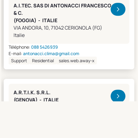
A.I.TEC. SAS DI ANTONACCI FRANCESCO
& C.
(FOGGIA) - ITALIE
VIA ANDORA, 10, 71042 CERIGNOLA (FG)
Italie
Téléphone:
088 5426939
E-mail:
antonacci.clima@gmail.com
Support
Residential
sales.web.away-x
A.R.T.I.K. S.R.L.
(GENOVA) - ITALIE
Lungobisagno Istria, 14/11, 16141 GENOVA (GE)
Italie
Téléphone:
0108315636
Fax:
0108468793