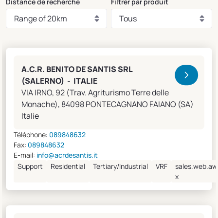
Distance de recherche
Filtrer par produit
Clivet Sales and Service
A.C.R. BENITO DE SANTIS SRL
(SALERNO) - ITALIE
VIA IRNO, 92 (Trav. Agriturismo Terre delle
Monache), 84098 PONTECAGNANO FAIANO (SA)
Italie
Téléphone:
089848632
Fax:
089848632
E-mail:
info@acrdesantis.it
Support
Residential
Tertiary/Industrial
VRF
sales.web.aw
x