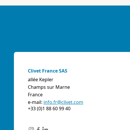
E-mail:
info@artiksrl.it
Support
Residential
sales.web.away-x
A.S.I. AZIENDA SERVIZI ITALIA SNC
(TERNI) - ITALIE
VIA MAESTRI DEL LAVORO, 4 - Z.I., 05023 BASCHI
(TR)
Italie
Clivet France SAS
Téléphone:
0744/957610
allée Kepler
Fax:
0744956015
Champs sur Marne
E-mail:
info@aziendaserviziitalia.it
France
Support
Tertiary/Industrial
sales.web.away-x
e-mail:
info.fr@clivet.com
+33 (0)1 88 60 99 40
A.VENTI SRL