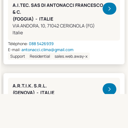
A.I.TEC. SAS DI ANTONACCI FRANCESCO
& C.
(FOGGIA) - ITALIE
VIA ANDORA, 10, 71042 CERIGNOLA (FG)
Italie
Téléphone:
088 5426939
E-mail:
antonacci.clima@gmail.com
Support
Residential
sales.web.away-x
A.R.T.I.K. S.R.L.
(GENOVA) - ITALIE
Lungobisagno Istria, 14/11, 16141 GENOVA (GE)
Italie
Téléphone:
0108315636
Fax:
0108468793