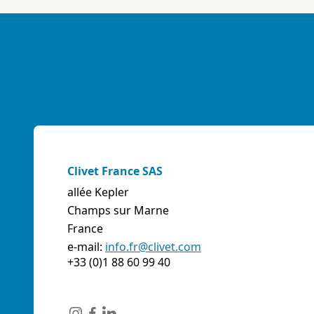
E-mail:
info@artiksrl.it
Support
Residential
sales.web.away-x
A.S.I. AZIENDA SERVIZI ITALIA SNC
(TERNI) - ITALIE
VIA MAESTRI DEL LAVORO, 4 - Z.I., 05023 BASCHI
(TR)
Italie
Clivet France SAS
Téléphone:
0744/957610
allée Kepler
Fax:
0744956015
Champs sur Marne
E-mail:
info@aziendaserviziitalia.it
France
Support
Tertiary/Industrial
sales.web.away-x
e-mail:
info.fr@clivet.com
+33 (0)1 88 60 99 40
A.VENTI SRL