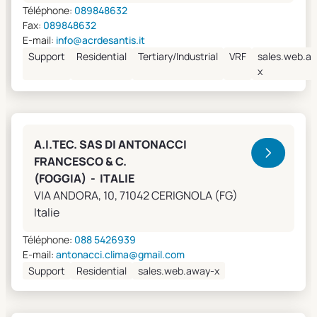
Téléphone:
089848632
Fax:
089848632
E-mail:
info@acrdesantis.it
Support
Residential
Tertiary/Industrial
VRF
sales.web.a
x
A.I.TEC. SAS DI ANTONACCI
FRANCESCO & C.
(FOGGIA) - ITALIE
VIA ANDORA, 10, 71042 CERIGNOLA (FG)
Italie
Téléphone:
088 5426939
E-mail:
antonacci.clima@gmail.com
Support
Residential
sales.web.away-x