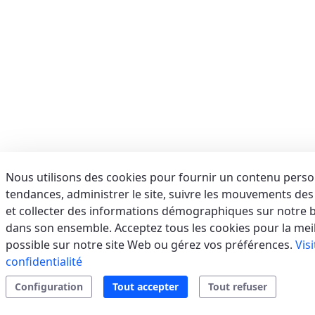
E-mail:
info@aerservicessrl.it
Support
Residential
Tertiary/Industrial
sales.web.away-
x
AFORA SRL
(SALERNO) - ITALIE
VIA BRODOLINI, 36, 84091 BATTIPAGLIA (SA)
Italie
Nous utilisons des cookies pour fournir un contenu person
tendances, administrer le site, suivre les mouvements des u
Téléphone:
0828 1999173
E-mail:
assistenza@afora.it
et collecter des informations démographiques sur notre ba
Support
Residential
VRF
Split
sales.web.away-
dans son ensemble. Acceptez tous les cookies pour la mei
Systems
x
possible sur notre site Web ou gérez vos préférences.
Vis
confidentialité
Configuration
Tout accepter
Tout refuser
AIR SERVICE SRL